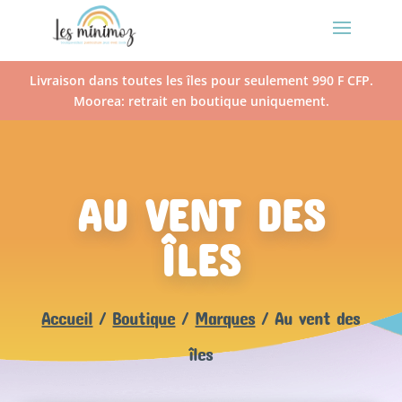
Livraison dans toutes les îles pour seulement 990 F CFP.
Moorea: retrait en boutique uniquement.
AU VENT DES
ÎLES
Accueil
/
Boutique
/
Marques
/ Au vent des
îles