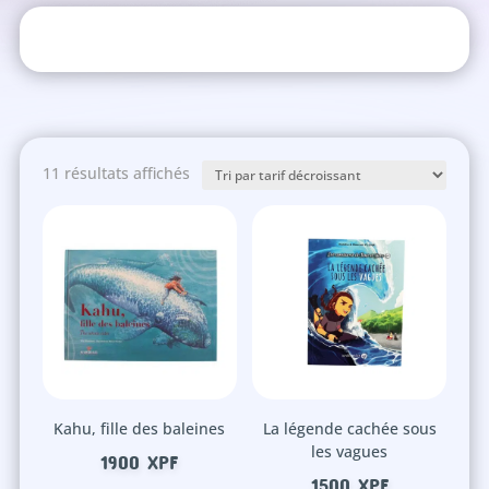
Trié
11 résultats affichés
par
prix
décroissant
Kahu, fille des baleines
La légende cachée sous
les vagues
1900
XPF
1500
XPF