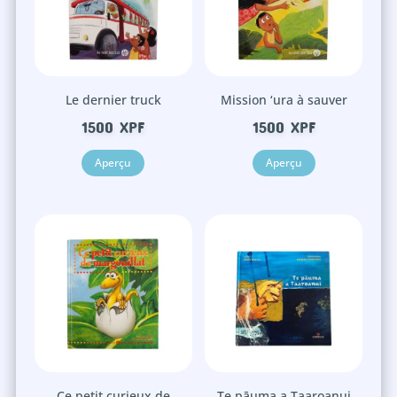
Le dernier truck
Mission ‘ura à sauver
1500
XPF
1500
XPF
Aperçu
Aperçu
Ce petit curieux de
Te pāuma a Taaroanui