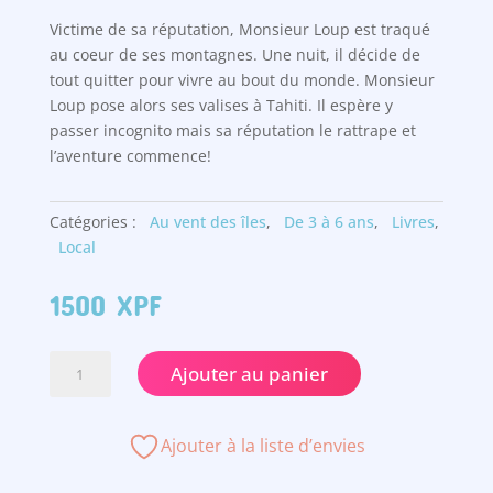
Victime de sa réputation, Monsieur Loup est traqué
au coeur de ses montagnes. Une nuit, il décide de
tout quitter pour vivre au bout du monde. Monsieur
Loup pose alors ses valises à Tahiti. Il espère y
passer incognito mais sa réputation le rattrape et
l’aventure commence!
Catégories :
Au vent des îles
,
De 3 à 6 ans
,
Livres
,
Local
1500
XPF
quantité
Ajouter au panier
de
Au
loup!
Ajouter à la liste d’envies