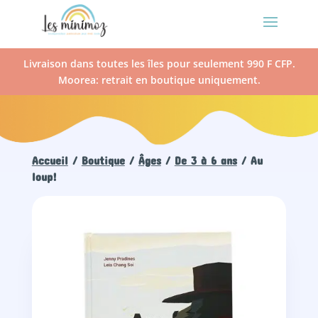
Livraison dans toutes les îles pour seulement 990 F CFP.
Moorea: retrait en boutique uniquement.
Accueil
/
Boutique
/
Âges
/
De 3 à 6 ans
/ Au
loup!