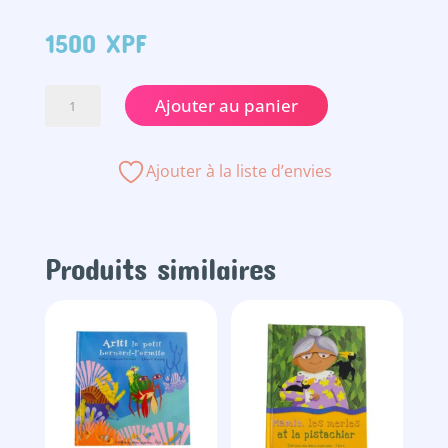
1500
XPF
quantité
Ajouter au panier
de
Tāura,
Matariki
Ajouter à la liste d’envies
&
le
mystère
des
Produits similaires
Tiki