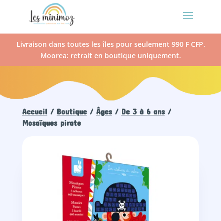
Livraison dans toutes les îles pour seulement 990 F CFP.
Moorea: retrait en boutique uniquement.
Accueil
/
Boutique
/
Âges
/
De 3 à 6 ans
/
Mosaïques pirate