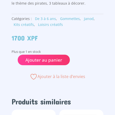
le thème des pirates, 3 tableaux à décorer.
Catégories :
De 3 à 6 ans
,
Gommettes
,
Janod
,
Kits créatifs
,
Loisirs créatifs
1700
XPF
Plus que 1 en stock
Ajouter au panier
quantité
de
Mosaïques
Ajouter à la liste d’envies
pirate
Produits similaires