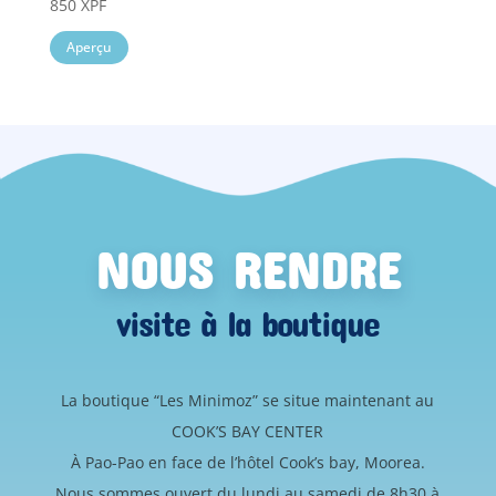
850
XPF
Aperçu
NOUS RENDRE
visite à la boutique
La boutique “Les Minimoz” se situe maintenant au
COOK’S BAY CENTER
À Pao-Pao en face de l’hôtel Cook’s bay, Moorea.
Nous sommes ouvert du lundi au samedi de 8h30 à