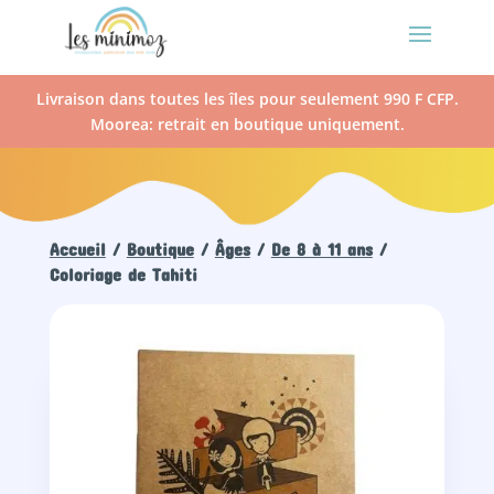
Livraison dans toutes les îles pour seulement 990 F CFP.
Moorea: retrait en boutique uniquement.
Accueil
/
Boutique
/
Âges
/
De 8 à 11 ans
/
Coloriage de Tahiti