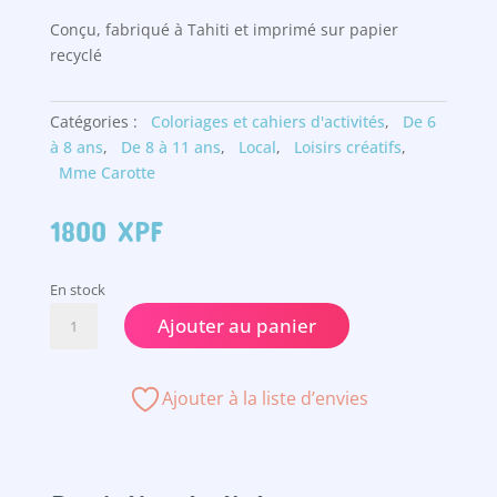
Conçu, fabriqué à Tahiti et imprimé sur papier
recyclé
Catégories :
Coloriages et cahiers d'activités
,
De 6
à 8 ans
,
De 8 à 11 ans
,
Local
,
Loisirs créatifs
,
Mme Carotte
1800
XPF
En stock
quantité
Ajouter au panier
de
Coloriage
de
Ajouter à la liste d’envies
Tahiti