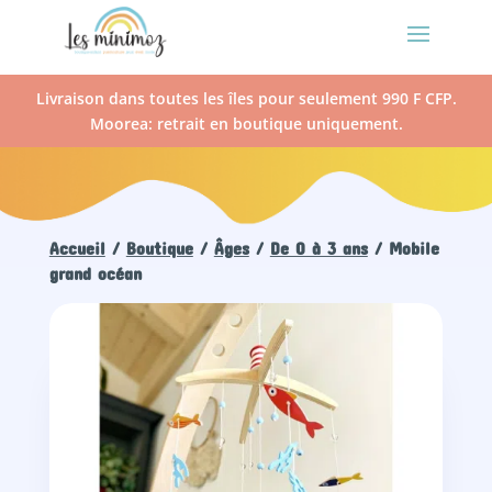
Livraison dans toutes les îles pour seulement 990 F CFP.
Moorea: retrait en boutique uniquement.
Accueil
/
Boutique
/
Âges
/
De 0 à 3 ans
/ Mobile
grand océan