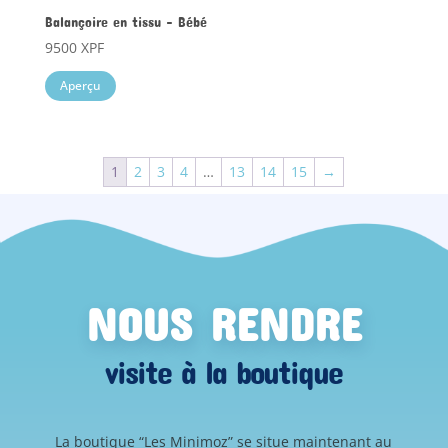
Balançoire en tissu – Bébé
9500
XPF
Aperçu
1
2
3
4
…
13
14
15
→
NOUS RENDRE
visite à la boutique
La boutique “Les Minimoz” se situe maintenant au