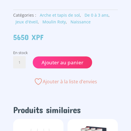
Catégories :
Arche et tapis de sol
,
De 0 à 3 ans
,
Jeux d'éveil
,
Moulin Roty
,
Naissance
5650
XPF
En stock
quantité
Ajouter au panier
de
Feuille
d'activités
Ajouter à la liste d’envies
à
suspendre
Produits similaires