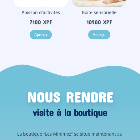
Poisson d’activités
Boîte sensorielle
7100
XPF
10900
XPF
Aperçu
Aperçu
NOUS RENDRE
visite à la boutique
La boutique “Les Minimoz” se situe maintenant au