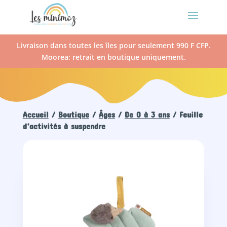
Livraison dans toutes les îles pour seulement 990 F CFP.
Moorea: retrait en boutique uniquement.
Accueil
/
Boutique
/
Âges
/
De 0 à 3 ans
/ Feuille
d’activités à suspendre