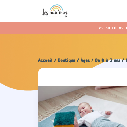
Livraison dans t
Accueil
/
Boutique
/
Âges
/
De 0 à 3 ans
/ C