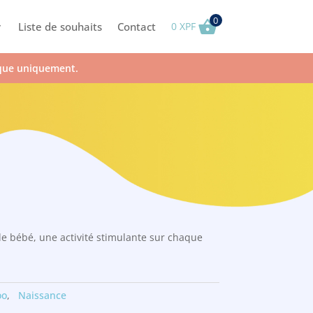
0
Liste de souhaits
Contact
0
XPF
ique uniquement.
 de bébé, une activité stimulante sur chaque
oo
,
Naissance