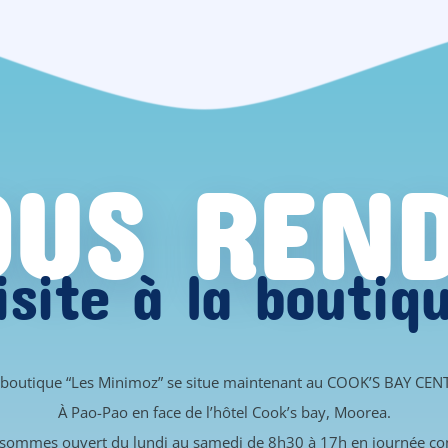
US REN
isite à la boutiq
 boutique “Les Minimoz” se situe maintenant au COOK’S BAY CEN
À Pao-Pao en face de l’hôtel Cook’s bay, Moorea.
sommes ouvert du lundi au samedi de 8h30 à 17h en journée co