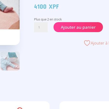
4100
XPF
Plus que 2 en stock
quantité
Ajouter au panier
de
Cube
sensoriel
Ajouter à 