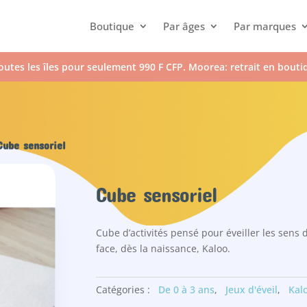
Boutique
Par âges
Par marques
outes les îles pour seulement 990 F CFP. Moorea: retrait en bout
ube sensoriel
Cube sensoriel
Cube d’activités pensé pour éveiller les sens
face, dès la naissance, Kaloo.
Catégories :
De 0 à 3 ans
,
Jeux d'éveil
,
Kal