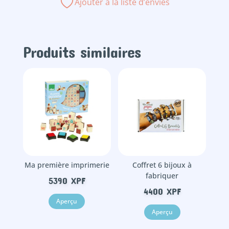
Ajouter à la liste d’envies
magie
Produits similaires
Ma première imprimerie
Coffret 6 bijoux à
fabriquer
5390
XPF
4400
XPF
Aperçu
Aperçu