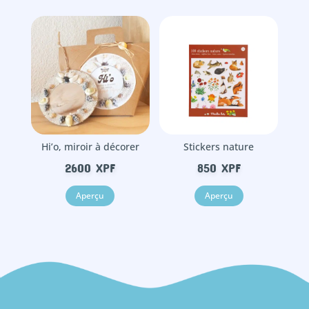
Hi’o, miroir à décorer
Stickers nature
2600
XPF
850
XPF
Aperçu
Aperçu