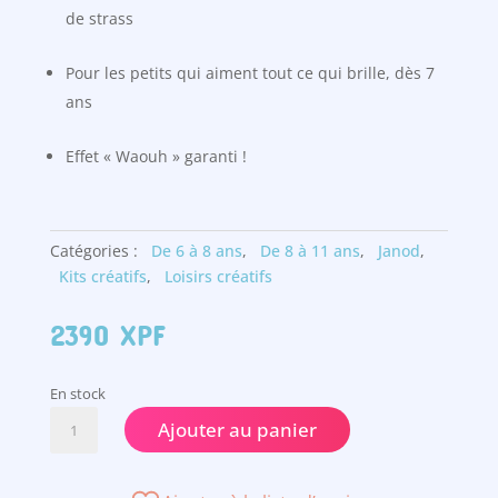
de strass
Pour les petits qui aiment tout ce qui brille, dès 7
ans
Effet « Waouh » garanti !
Catégories :
De 6 à 8 ans
,
De 8 à 11 ans
,
Janod
,
Kits créatifs
,
Loisirs créatifs
2390
XPF
En stock
quantité
Ajouter au panier
de
Mini
strass