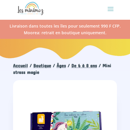
Livraison dans toutes les îles pour seulement 990 F CFP.
Moorea: retrait en boutique uniquement.
Accueil
/
Boutique
/
Âges
/
De 6 à 8 ans
/ Mini
strass magie