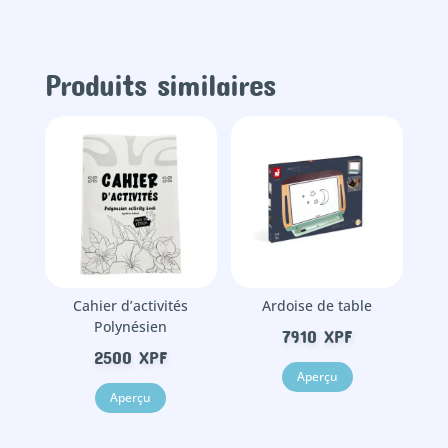
-
Dans
mon
jardin
Produits similaires
Cahier d’activités
Ardoise de table
Polynésien
7910
XPF
2500
XPF
Aperçu
Aperçu