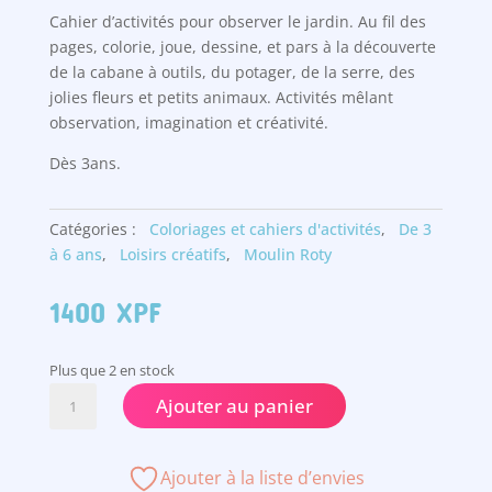
Cahier d’activités pour observer le jardin. Au fil des
pages, colorie, joue, dessine, et pars à la découverte
de la cabane à outils, du potager, de la serre, des
jolies fleurs et petits animaux. Activités mêlant
observation, imagination et créativité.
Dès 3ans.
Catégories :
Coloriages et cahiers d'activités
,
De 3
à 6 ans
,
Loisirs créatifs
,
Moulin Roty
1400
XPF
Plus que 2 en stock
quantité
Ajouter au panier
de
Cahier
d'activités
Ajouter à la liste d’envies