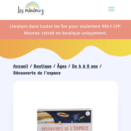
Livraison dans toutes les îles pour seulement 990 F CFP.
Moorea: retrait en boutique uniquement.
Accueil
/
Boutique
/
Âges
/
De 6 à 8 ans
/
Découverte de l’espace