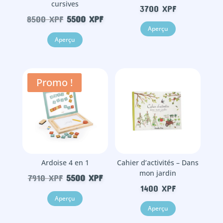
cursives
3700
XPF
Le
Le
8500
XPF
5500
XPF
Aperçu
prix
prix
Aperçu
initial
actuel
était :
est :
8500 XPF.
5500 XPF.
Promo !
Ardoise 4 en 1
Cahier d’activités – Dans
mon jardin
Le
Le
7910
XPF
5500
XPF
1400
XPF
prix
prix
Aperçu
initial
actuel
Aperçu
était :
est :