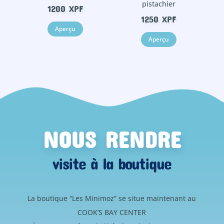
pistachier
1200
XPF
1250
XPF
Aperçu
Aperçu
NOUS RENDRE
visite à la boutique
La boutique “Les Minimoz” se situe maintenant au
COOK’S BAY CENTER