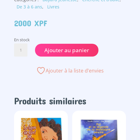
De 3 à 6 ans
,
Livres
2000
XPF
En stock
quantité
Ajouter au panier
de
Qui
a
Ajouter à la liste d’envies
volé
la
carotte
?
Produits similaires