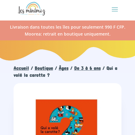
Livraison dans toutes les îles pour seulement 990 F CFP.
Moorea: retrait en boutique uniquement.
Accueil
/
Boutique
/
Âges
/
De 3 à 6 ans
/ Qui a
volé la carotte ?