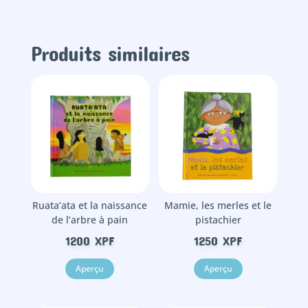
Noël
Produits similaires
Ruata’ata et la naissance
Mamie, les merles et le
de l’arbre à pain
pistachier
1200
XPF
1250
XPF
Aperçu
Aperçu