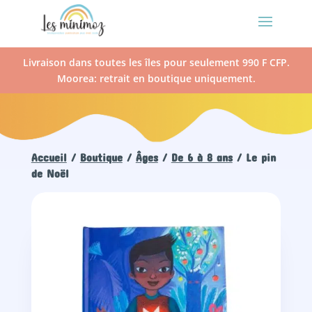
Livraison dans toutes les îles pour seulement 990 F CFP.
Moorea: retrait en boutique uniquement.
Accueil
/
Boutique
/
Âges
/
De 6 à 8 ans
/ Le pin
de Noël