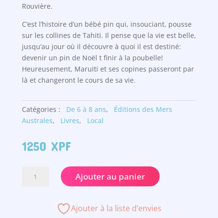
Rouvière.
C’est l’histoire d’un bébé pin qui, insouciant, pousse
sur les collines de Tahiti. Il pense que la vie est belle,
jusqu’au jour où il découvre à quoi il est destiné:
devenir un pin de Noël t finir à la poubelle!
Heureusement, Maruiti et ses copines passeront par
là et changeront le cours de sa vie.
Catégories :
De 6 à 8 ans
,
Éditions des Mers
Australes
,
Livres
,
Local
1250
XPF
quantité
Ajouter au panier
de
Le
pin
Ajouter à la liste d’envies
de