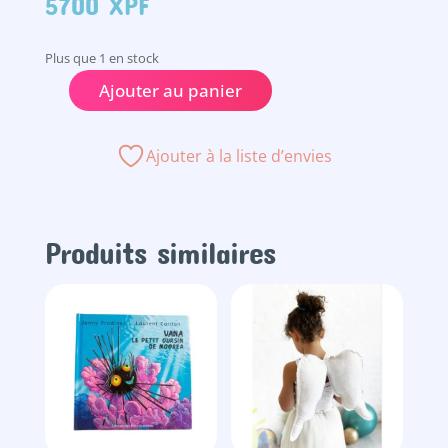
5700
XPF
Plus que 1 en stock
Ajouter au panier
quantité
de
Cape
Ajouter à la liste d’envies
de
sorcière
Produits similaires