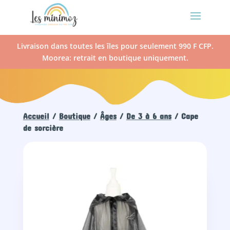
Livraison dans toutes les îles pour seulement 990 F CFP.
Moorea: retrait en boutique uniquement.
Accueil
/
Boutique
/
Âges
/
De 3 à 6 ans
/ Cape
de sorcière