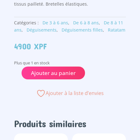
tissus pailleté. Bretelles élastiques.
Catégories :
De 3 à 6 ans
,
De 6 à 8 ans
,
De 8 à 11
ans
,
Déguisements
,
Déguisements filles
,
Ratatam
4900
XPF
Plus que 1 en stock
Ajouter au panier
quantité
de
Ailes
Ajouter à la liste d’envies
d'ange
argenté
Produits similaires