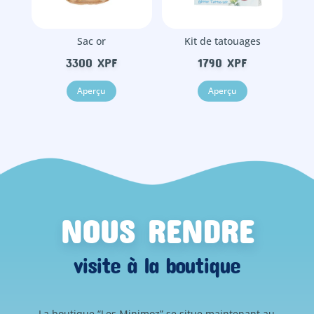
Sac or
Kit de tatouages
3300
XPF
1790
XPF
Aperçu
Aperçu
NOUS RENDRE
visite à la boutique
La boutique “Les Minimoz” se situe maintenant au