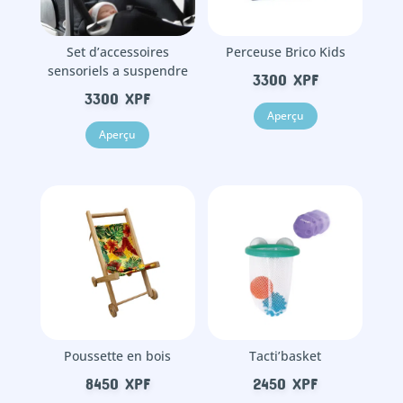
Set d’accessoires
Perceuse Brico Kids
sensoriels a suspendre
3300
XPF
3300
XPF
Aperçu
Aperçu
Poussette en bois
Tacti’basket
8450
XPF
2450
XPF