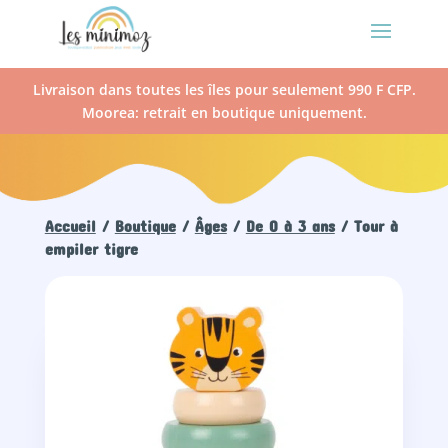
Livraison dans toutes les îles pour seulement 990 F CFP.
Moorea: retrait en boutique uniquement.
Accueil
/
Boutique
/
Âges
/
De 0 à 3 ans
/ Tour à
empiler tigre