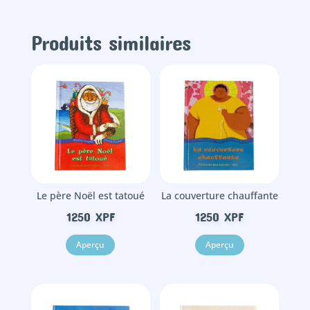
couleurs,
the
colors
Produits similaires
Le père Noël est tatoué
La couverture chauffante
1250
XPF
1250
XPF
Aperçu
Aperçu