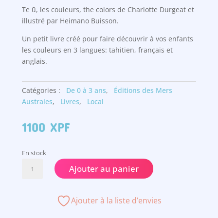
Te ū, les couleurs, the colors de Charlotte Durgeat et
illustré par Heimano Buisson.
Un petit livre créé pour faire découvrir à vos enfants
les couleurs en 3 langues: tahitien, français et
anglais.
Catégories :
De 0 à 3 ans
,
Éditions des Mers
Australes
,
Livres
,
Local
1100
XPF
En stock
quantité
Ajouter au panier
de
Te
ū,
Ajouter à la liste d’envies
les