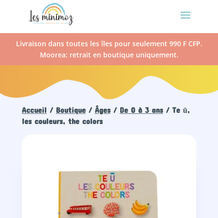
Livraison dans toutes les îles pour seulement 990 F CFP.
Moorea: retrait en boutique uniquement.
Accueil
/
Boutique
/
Âges
/
De 0 à 3 ans
/ Te ū,
les couleurs, the colors