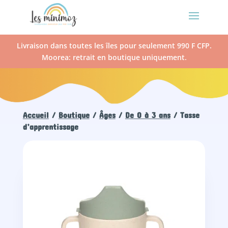
Livraison dans toutes les îles pour seulement 990 F CFP.
Moorea: retrait en boutique uniquement.
Accueil
/
Boutique
/
Âges
/
De 0 à 3 ans
/ Tasse
d’apprentissage