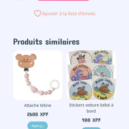
Tasse
d'apprentissage
Ajouter à la liste d’envies
Produits similaires
Stickers voiture bébé à
Attache tétine
bord
2600
XPF
900
XPF
Aperçu