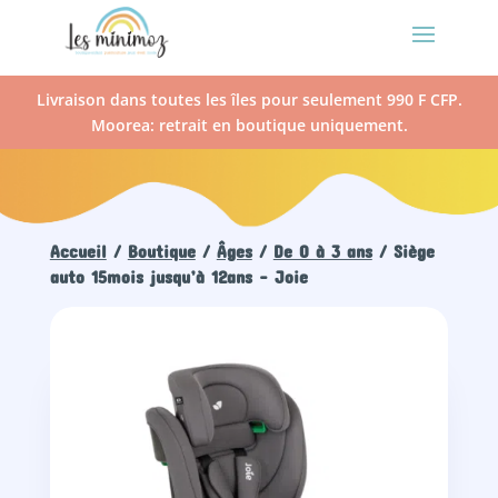
Livraison dans toutes les îles pour seulement 990 F CFP.
Moorea: retrait en boutique uniquement.
Accueil
/
Boutique
/
Âges
/
De 0 à 3 ans
/ Siège
auto 15mois jusqu’à 12ans – Joie