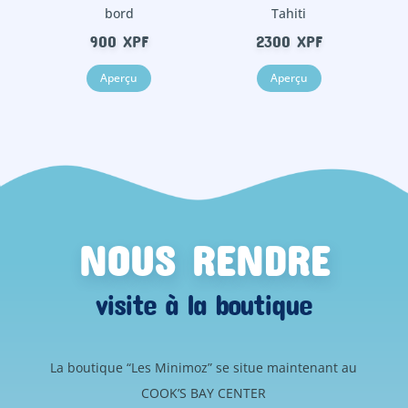
bord
Tahiti
900
XPF
2300
XPF
Aperçu
Aperçu
NOUS RENDRE
visite à la boutique
La boutique “Les Minimoz” se situe maintenant au
COOK’S BAY CENTER