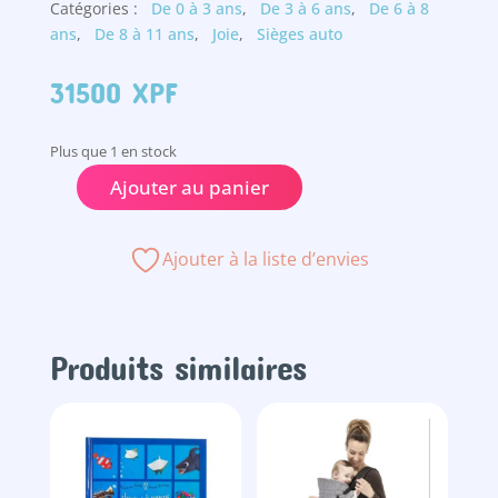
Catégories :
De 0 à 3 ans
,
De 3 à 6 ans
,
De 6 à 8
ans
,
De 8 à 11 ans
,
Joie
,
Sièges auto
31500
XPF
Plus que 1 en stock
Ajouter au panier
quantité
de
Siège
Ajouter à la liste d’envies
auto
15mois
jusqu'à
12ans
Produits similaires
-
Joie