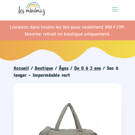
Livraison dans toutes les îles pour seulement 990 F CFP.
Moorea: retrait en boutique uniquement.
Accueil
/
Boutique
/
Âges
/
De 0 à 3 ans
/ Sac à
langer – Imperméable vert