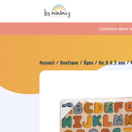
Livraison dans t
Accueil
/
Boutique
/
Âges
/
De 0 à 3 ans
/ P