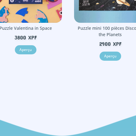
Puzzle Valentina in Space
Puzzle mini 100 pièces Disc
the Planets
3800
XPF
2900
XPF
Aperçu
Aperçu