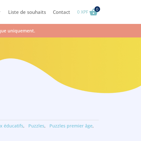
0
Liste de souhaits
Contact
0
XPF
ique uniquement.
x éducatifs
,
Puzzles
,
Puzzles premier âge
,