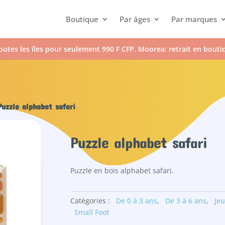
Boutique
Par âges
Par marques
outes les îles pour seulement 990 F CFP. Moorea: retrait en bout
uzzle alphabet safari
Puzzle alphabet safari
Puzzle en bois alphabet safari.
Catégories :
De 0 à 3 ans
,
De 3 à 6 ans
,
Jeu
Small Foot