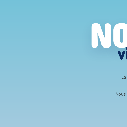
NO
v
La
Nous 