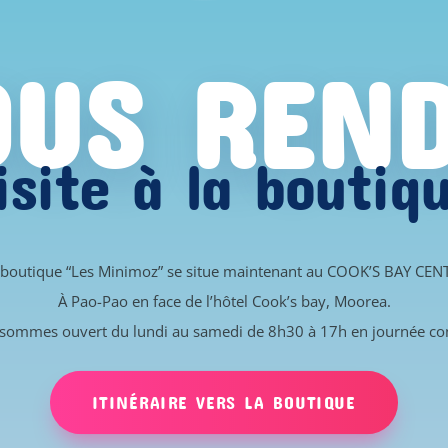
US REN
isite à la boutiq
 boutique “Les Minimoz” se situe maintenant au COOK’S BAY CEN
À Pao-Pao en face de l’hôtel Cook’s bay, Moorea.
sommes ouvert du lundi au samedi de 8h30 à 17h en journée co
ITINÉRAIRE VERS LA BOUTIQUE