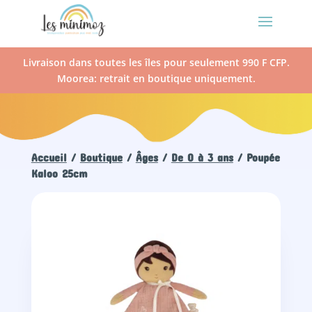
Livraison dans toutes les îles pour seulement 990 F CFP.
Moorea: retrait en boutique uniquement.
Accueil
/
Boutique
/
Âges
/
De 0 à 3 ans
/ Poupée
Kaloo 25cm