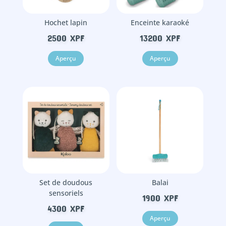
Hochet lapin
Enceinte karaoké
2500
XPF
13200
XPF
Aperçu
Aperçu
Set de doudous
Balai
sensoriels
1900
XPF
4300
XPF
Aperçu