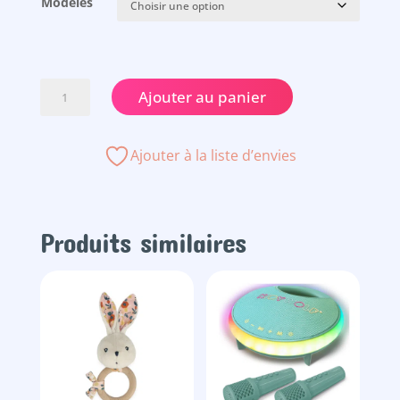
Modèles
quantité
Ajouter au panier
de
Poupée
Kaloo
Ajouter à la liste d’envies
25cm
Produits similaires