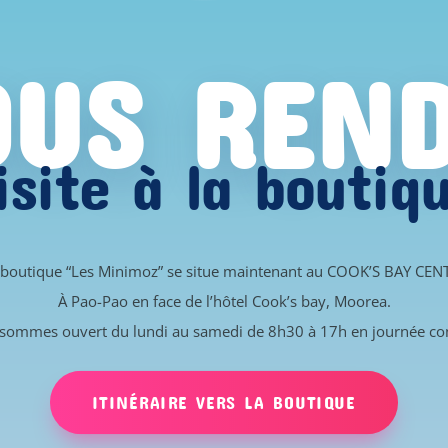
US REN
isite à la boutiq
 boutique “Les Minimoz” se situe maintenant au COOK’S BAY CEN
À Pao-Pao en face de l’hôtel Cook’s bay, Moorea.
sommes ouvert du lundi au samedi de 8h30 à 17h en journée co
ITINÉRAIRE VERS LA BOUTIQUE