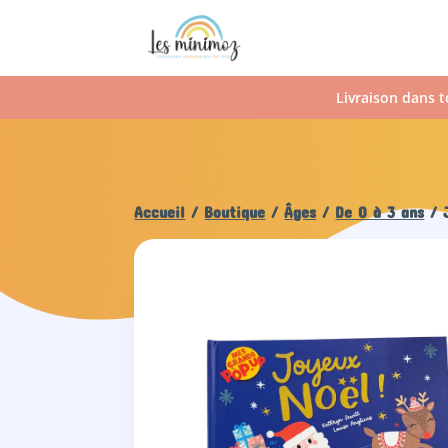
Livraison dans t
Accueil
/
Boutique
/
Âges
/
De 0 à 3 ans
/ J