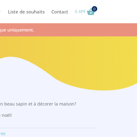
0
Liste de souhaits
Contact
0
XPF
ique uniquement.
 un beau sapin et à décorer la maison?
e noël!
res