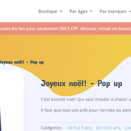
Boutique
Par âges
Par marques
outes les îles pour seulement 990 F CFP. Moorea: retrait en bout
oyeux noël! – Pop up
Joyeux noël! – Pop up
C’est bientôt noël! Qui veut m’aider à choisir
Il faut que tout soit prêt pour l’arrivée du pèr
Catégories :
De 0 à 3 ans
,
De 3 à 6 ans
,
Liv