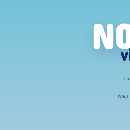
NO
v
La
Nous 