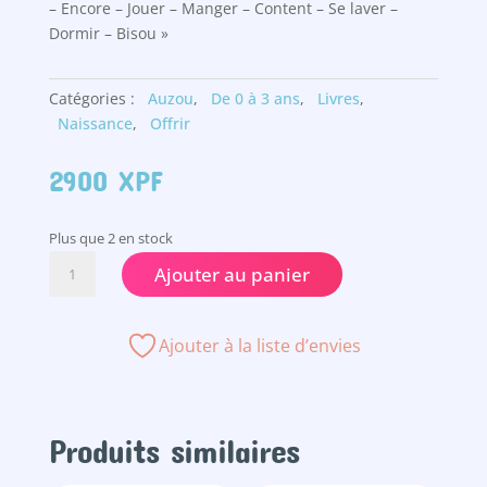
– Encore – Jouer – Manger – Content – Se laver –
Dormir – Bisou »
Catégories :
Auzou
,
De 0 à 3 ans
,
Livres
,
Naissance
,
Offrir
2900
XPF
Plus que 2 en stock
quantité
Ajouter au panier
de
Je
signe
Ajouter à la liste d’envies
avec
bébé
Produits similaires