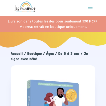
Livraison dans toutes les îles pour seulement 990 F CFP.
Moorea: retrait en boutique uniquement.
Accueil
/
Boutique
/
Âges
/
De 0 à 3 ans
/ Je
signe avec bébé