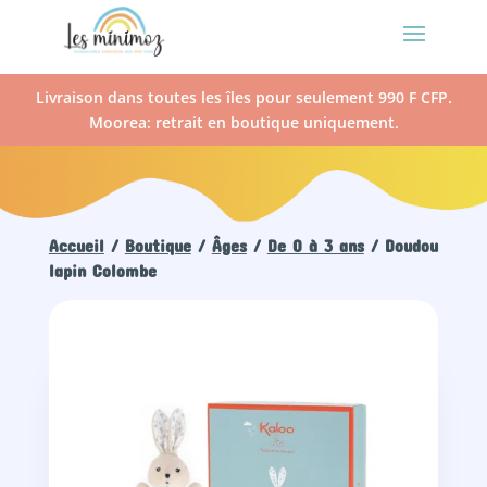
Livraison dans toutes les îles pour seulement 990 F CFP.
Moorea: retrait en boutique uniquement.
Accueil
/
Boutique
/
Âges
/
De 0 à 3 ans
/ Doudou
lapin Colombe