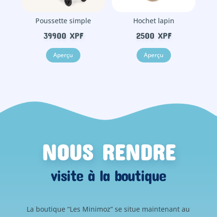
Poussette simple
Hochet lapin
39900
XPF
2500
XPF
Aperçu
Aperçu
NOUS RENDRE
visite à la boutique
La boutique “Les Minimoz” se situe maintenant au