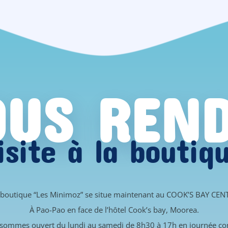
US REN
isite à la boutiq
 boutique “Les Minimoz” se situe maintenant au COOK’S BAY CEN
À Pao-Pao en face de l’hôtel Cook’s bay, Moorea.
sommes ouvert du lundi au samedi de 8h30 à 17h en journée co