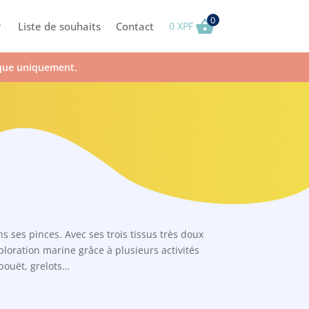
0
Liste de souhaits
Contact
0
XPF
ique uniquement.
ns ses pinces. Avec ses trois tissus très doux
ploration marine grâce à plusieurs activités
 pouët, grelots…