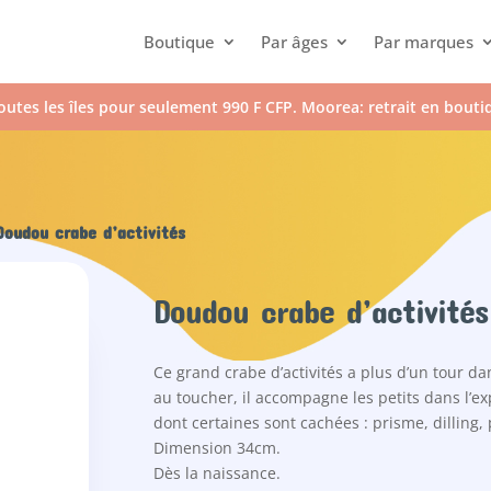
Boutique
Par âges
Par marques
outes les îles pour seulement 990 F CFP. Moorea: retrait en bout
oudou crabe d’activités
Doudou crabe d’activités
Ce grand crabe d’activités a plus d’un tour da
au toucher, il accompagne les petits dans l’ex
dont certaines sont cachées : prisme, dilling,
Dimension 34cm.
Dès la naissance.