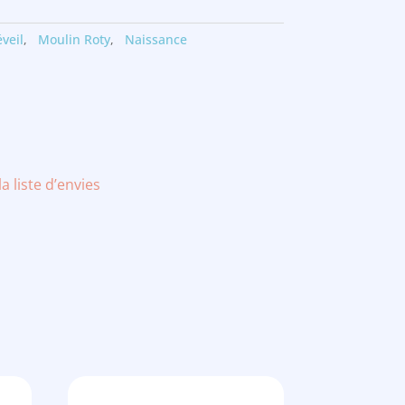
éveil
,
Moulin Roty
,
Naissance
la liste d’envies