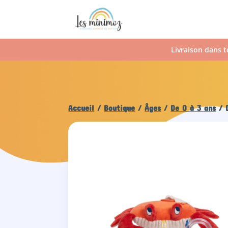
Livraison dans t
Accueil
/
Boutique
/
Âges
/
De 0 à 3 ans
/ D