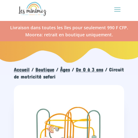
Livraison dans toutes les îles pour seulement 990 F CFP.
Moorea: retrait en boutique uniquement.
Accueil
/
Boutique
/
Âges
/
De 0 à 3 ans
/ Circuit
de motricité safari