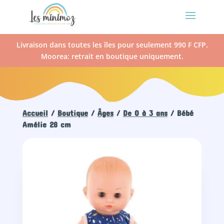
Livraison dans toutes les îles pour seulement 990 F CFP.
Moorea: retrait en boutique uniquement.
Accueil
/
Boutique
/
Âges
/
De 0 à 3 ans
/ Bébé
Amélie 28 cm