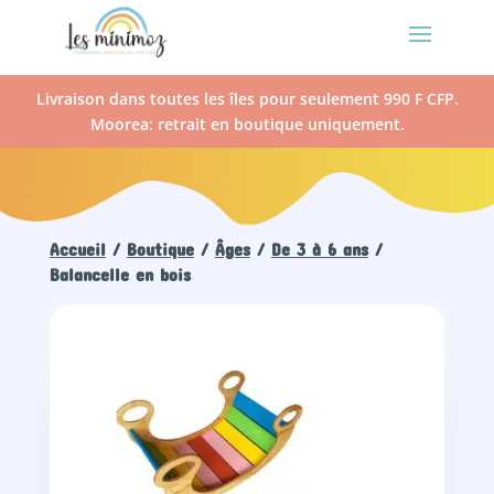
Livraison dans toutes les îles pour seulement 990 F CFP.
Moorea: retrait en boutique uniquement.
Accueil
/
Boutique
/
Âges
/
De 3 à 6 ans
/
Balancelle en bois