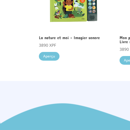
La nature et moi – Imagier sonore
Mon p
Livre
3890
XPF
389
Aperçu
Ape