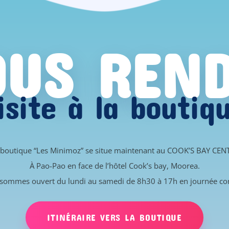
US REN
isite à la boutiq
 boutique “Les Minimoz” se situe maintenant au COOK’S BAY CEN
À Pao-Pao en face de l’hôtel Cook’s bay, Moorea.
sommes ouvert du lundi au samedi de 8h30 à 17h en journée co
ITINÉRAIRE VERS LA BOUTIQUE