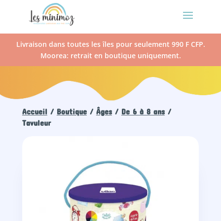
Livraison dans toutes les îles pour seulement 990 F CFP.
Moorea: retrait en boutique uniquement.
Accueil
/
Boutique
/
Âges
/
De 6 à 8 ans
/
Tavuleur