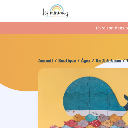
Livraison dans t
Accueil
/
Boutique
/
Âges
/
De 3 à 6 ans
/ T