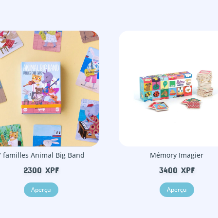
7 familles Animal Big Band
Mémory Imagier
2300
XPF
3400
XPF
Aperçu
Aperçu