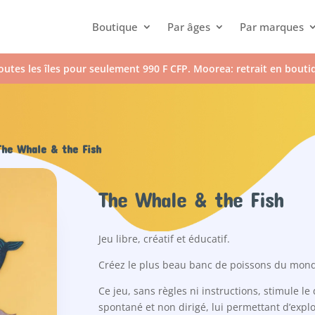
Boutique
Par âges
Par marques
outes les îles pour seulement 990 F CFP. Moorea: retrait en bout
he Whale & the Fish
The Whale & the Fish
Jeu libre, créatif et éducatif.
Créez le plus beau banc de poissons du mond
Ce jeu, sans règles ni instructions, stimule l
spontané et non dirigé, lui permettant d’explor