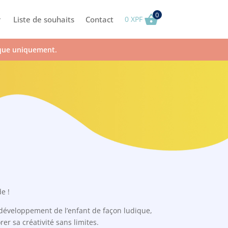
0
Liste de souhaits
Contact
0
XPF
ique uniquement.
e !
e développement de l’enfant de façon ludique,
er sa créativité sans limites.