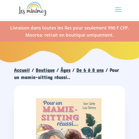
Livraison dans toutes les îles pour seulement 990 F CFP.
Moorea: retrait en boutique uniquement.
Accueil
/
Boutique
/
Âges
/
De 6 à 8 ans
/ Pour
un mamie-sitting réussi..