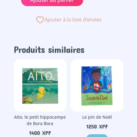
quantité
de
Pour
Ajouter à la liste d’envies
un
mamie-
sitting
réussi..
Produits similaires
Aito, le petit hippocampe
Le pin de Noël
de Bora Bora
1250
XPF
1400
XPF