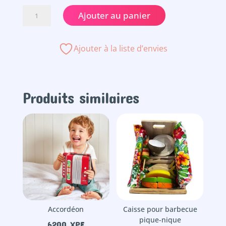
quantité
Ajouter au panier
de
Petit
coffret
Ajouter à la liste d’envies
de
billes
Produits similaires
Accordéon
Caisse pour barbecue
pique-nique
6200
XPF