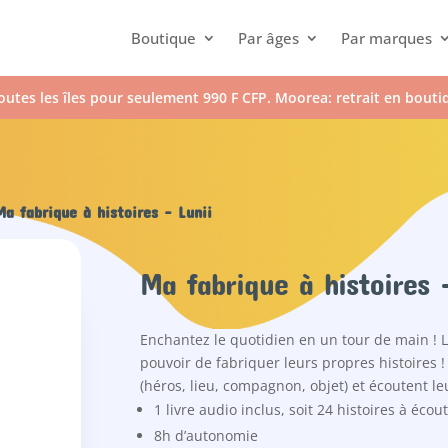
Boutique
Par âges
Par marques
outes les îles pour seulement 990 F CFP. Moorea: retrait en bout
a fabrique à histoires – Lunii
Ma fabrique à histoires 
Enchantez le quotidien en un tour de main ! L
pouvoir de fabriquer leurs propres histoires ! 
(héros, lieu, compagnon, objet) et écoutent le
1 livre audio inclus, soit 24 histoires à écou
8h d’autonomie