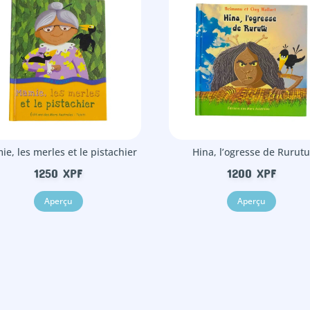
e, les merles et le pistachier
Hina, l’ogresse de Rurut
1250
XPF
1200
XPF
Aperçu
Aperçu