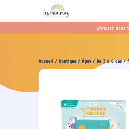
Livraison dans t
Accueil
/
Boutique
/
Âges
/
De 3 à 6 ans
/ M