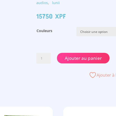
audios
,
lunii
15750
XPF
Couleurs
quantité
Ajouter au panier
de
Ma
fabrique
Ajouter à 
à
histoires
-
Lunii