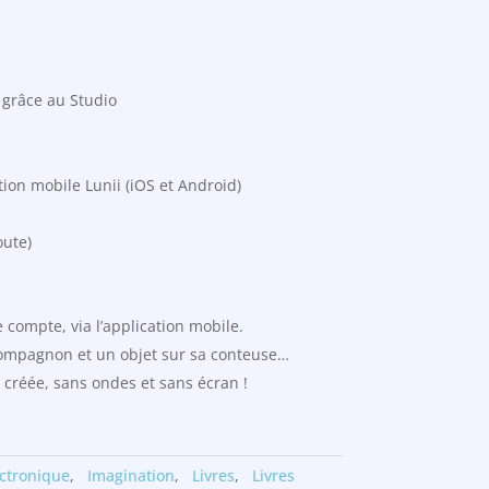
s grâce au Studio
ation mobile Lunii (iOS et Android)
oute)
 compte, via l’application mobile.
 compagnon et un objet sur sa conteuse…
 a créée, sans ondes et sans écran !
ectronique
,
Imagination
,
Livres
,
Livres