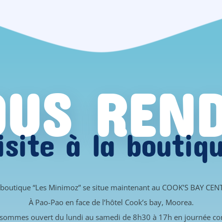
US REN
isite à la boutiq
 boutique “Les Minimoz” se situe maintenant au COOK’S BAY CEN
À Pao-Pao en face de l’hôtel Cook’s bay, Moorea.
sommes ouvert du lundi au samedi de 8h30 à 17h en journée co