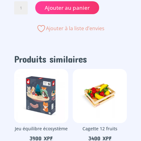
quantité
Ajouter au panier
de
Circuit
train
Ajouter à la liste d’envies
-
Ville
animée
Produits similaires
Jeu équilibre écosystème
Cagette 12 fruits
3900
XPF
3400
XPF