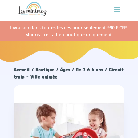
Livraison dans toutes les îles pour seulement 990 F CFP.
Moorea: retrait en boutique uniquement.
Accueil
/
Boutique
/
Âges
/
De 3 à 6 ans
/ Circuit
train – Ville animée