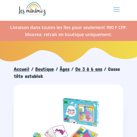
Livraison dans toutes les îles pour seulement 990 F CFP.
Moorea: retrait en boutique uniquement.
Accueil
/
Boutique
/
Âges
/
De 3 à 6 ans
/ Casse
tête astublok