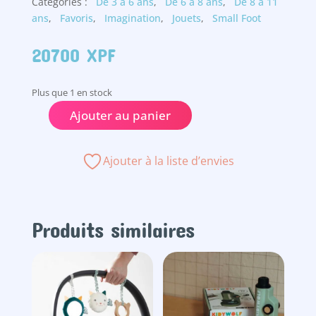
Catégories :
De 3 à 6 ans
,
De 6 à 8 ans
,
De 8 à 11
ans
,
Favoris
,
Imagination
,
Jouets
,
Small Foot
20700
XPF
Plus que 1 en stock
Ajouter au panier
quantité
de
Bateau
Ajouter à la liste d’envies
pirate
Produits similaires