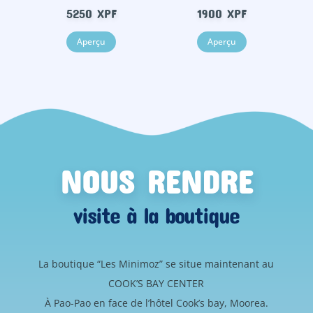
5250
XPF
1900
XPF
Aperçu
Aperçu
NOUS RENDRE
visite à la boutique
La boutique “Les Minimoz” se situe maintenant au
COOK’S BAY CENTER
À Pao-Pao en face de l’hôtel Cook’s bay, Moorea.