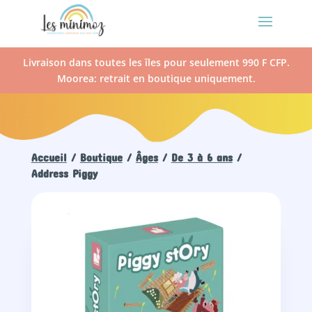
Livraison dans toutes les îles pour seulement 990 F CFP.
Moorea: retrait en boutique uniquement.
Accueil
/
Boutique
/
Âges
/
De 3 à 6 ans
/
Address Piggy