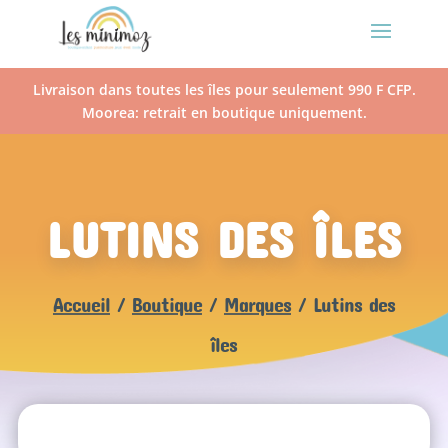
Livraison dans toutes les îles pour seulement 990 F CFP.
Moorea: retrait en boutique uniquement.
LUTINS DES ÎLES
Accueil
/
Boutique
/
Marques
/ Lutins des
îles